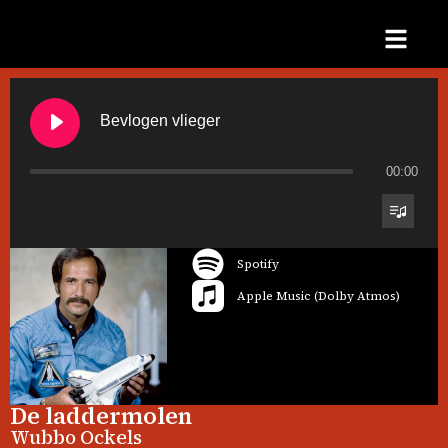
Bevlogen vlieger
00:00
Spotify
Apple Music (Dolby Atmos)
De laddermolen
Wubbo Ockels