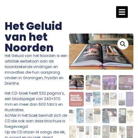
Het Geluid
van het
Noorden
Het Geluid van het Noorden is een
artistiek eerbetoon aan de
baanbrekende vindingen en
innovaties die hun oorsprong
vinden in Groningen, Fryslân en
Drenthe.
Het CD-boek heeft 532 pagina’s,
een bladspiegel van 240×370
mm en meer dan 600 foto’s en
illustraties.
Achter in het boek bevindt zich de
CD die ook aan deze brochure is
toegevoegd.
Op de CD staan 14 songs die elk,
in woord en muziek, direct